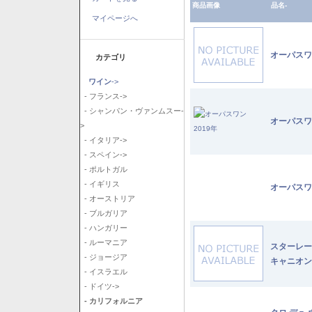
商品画像
品名-
マイページへ
オーパスワ
カテゴリ
ワイン
->
- フランス->
- シャンパン・ヴァンムスー-
オーパスワ
>
- イタリア->
- スペイン->
- ポルトガル
- イギリス
オーパスワ
- オーストリア
- ブルガリア
- ハンガリー
- ルーマニア
スターレー
- ジョージア
キャニオン
- イスラエル
- ドイツ->
- カリフォルニア