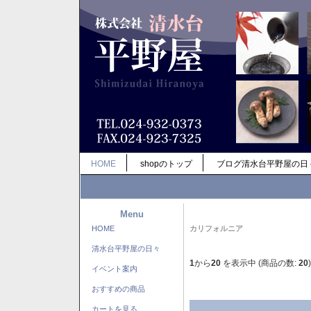
HOME
shopのトップ
ブログ清水台平野屋の日
Menu
HOME
カリフォルニア
清水台平野屋の日々
1
から
20
を表示中 (商品の数:
20
)
イベント案内
おすすめの商品
カートを見る