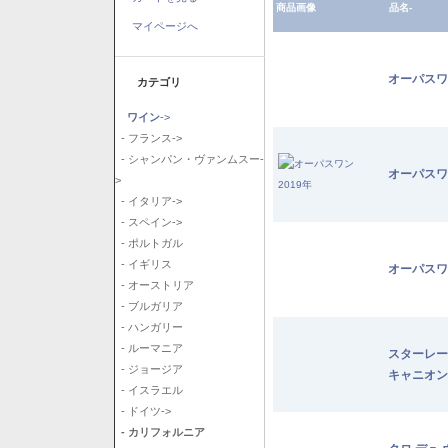
商品画像
品名-
マイページへ
オーパスワ
カテゴリ
ワイン
->
- フランス->
- シャンパン・ヴァンムスー-
オーパスワ
>
- イタリア->
- スペイン->
- ポルトガル
- イギリス
オーパスワ
- オーストリア
- ブルガリア
- ハンガリー
- ルーマニア
スターレー
- ジョージア
キャニオン
- イスラエル
- ドイツ->
- カリフォルニア