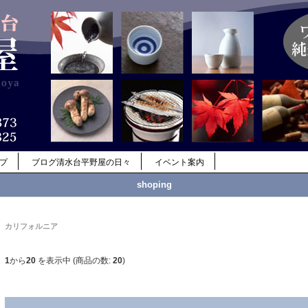
ップ
ブログ清水台平野屋の日々
イベント案内
shoping
カリフォルニア
1
から
20
を表示中 (商品の数:
20
)