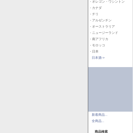
- オレゴン・ワシントン
- カナダ
- チリ
- アルゼンチン
- オーストラリア
- ニュージーランド
- 南アフリカ
- モロッコ
- 日本
日本酒->
新着商品...
全商品...
商品検索