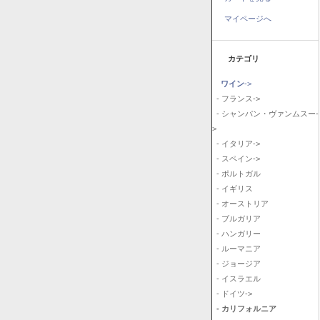
マイページへ
カテゴリ
ワイン
->
- フランス->
- シャンパン・ヴァンムスー-
>
- イタリア->
- スペイン->
- ポルトガル
- イギリス
- オーストリア
- ブルガリア
- ハンガリー
- ルーマニア
- ジョージア
- イスラエル
- ドイツ->
- カリフォルニア