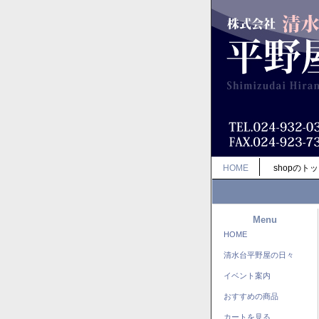
HOME
shopのト
Menu
HOME
清水台平野屋の日々
イベント案内
おすすめの商品
カートを見る