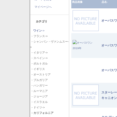
商品画像
品名-
マイページへ
オーパスワ
カテゴリ
ワイン
->
- フランス->
- シャンパン・ヴァンムスー-
オーパスワ
>
- イタリア->
- スペイン->
- ポルトガル
- イギリス
オーパスワ
- オーストリア
- ブルガリア
- ハンガリー
- ルーマニア
スターレー
- ジョージア
キャニオン
- イスラエル
- ドイツ->
- カリフォルニア