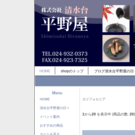
HOME
shopのトップ
ブログ清水台平野屋の日
Menu
HOME
カリフォルニア
清水台平野屋の日々
1
から
20
を表示中 (商品の数:
20
)
イベント案内
おすすめの商品
カートを見る