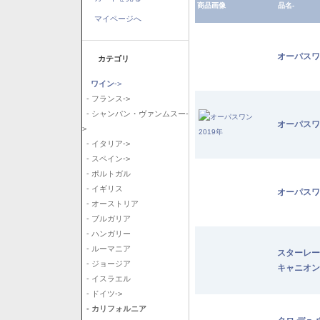
商品画像
品名-
マイページへ
オーパスワ
カテゴリ
ワイン
->
- フランス->
- シャンパン・ヴァンムスー-
オーパスワ
>
- イタリア->
- スペイン->
- ポルトガル
- イギリス
オーパスワ
- オーストリア
- ブルガリア
- ハンガリー
- ルーマニア
スターレー
- ジョージア
キャニオン
- イスラエル
- ドイツ->
- カリフォルニア