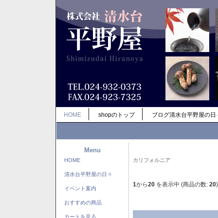
HOME
shopのトップ
ブログ清水台平野屋の日
Menu
HOME
カリフォルニア
清水台平野屋の日々
1
から
20
を表示中 (商品の数:
20
)
イベント案内
おすすめの商品
カートを見る