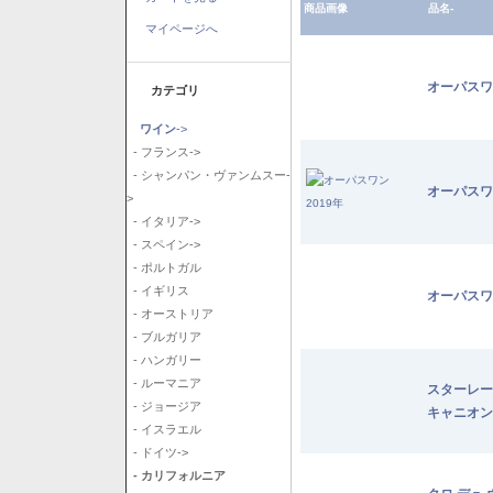
商品画像
品名-
マイページへ
オーパスワ
カテゴリ
ワイン
->
- フランス->
- シャンパン・ヴァンムスー-
オーパスワ
>
- イタリア->
- スペイン->
- ポルトガル
- イギリス
オーパスワ
- オーストリア
- ブルガリア
- ハンガリー
- ルーマニア
スターレー
- ジョージア
キャニオン
- イスラエル
- ドイツ->
- カリフォルニア