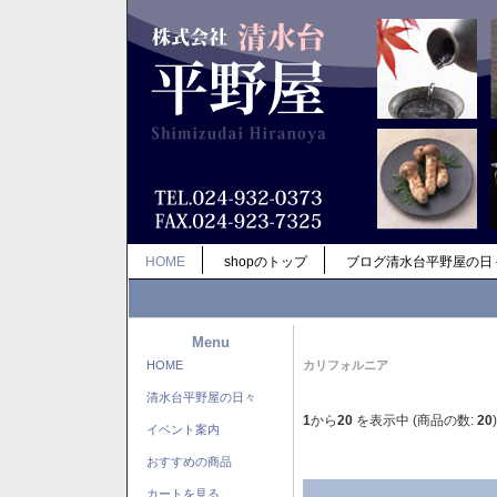
HOME
shopのトップ
ブログ清水台平野屋の日
Menu
HOME
カリフォルニア
清水台平野屋の日々
1
から
20
を表示中 (商品の数:
20
)
イベント案内
おすすめの商品
カートを見る