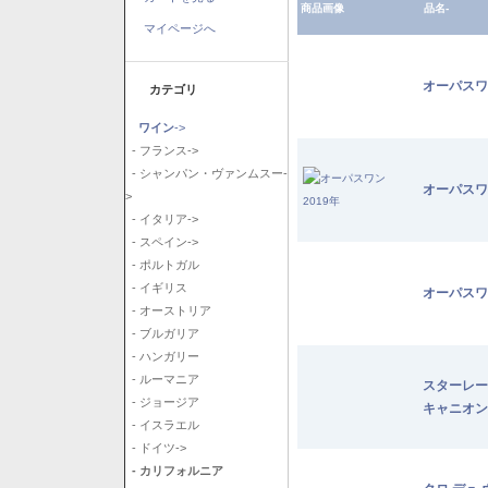
商品画像
品名-
マイページへ
オーパスワ
カテゴリ
ワイン
->
- フランス->
- シャンパン・ヴァンムスー-
オーパスワ
>
- イタリア->
- スペイン->
- ポルトガル
- イギリス
オーパスワ
- オーストリア
- ブルガリア
- ハンガリー
- ルーマニア
スターレー
- ジョージア
キャニオン
- イスラエル
- ドイツ->
- カリフォルニア