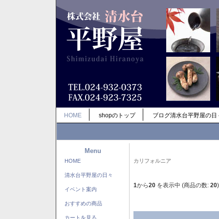
HOME
shopのトップ
ブログ清水台平野屋の日
Menu
HOME
カリフォルニア
清水台平野屋の日々
1
から
20
を表示中 (商品の数:
20
)
イベント案内
おすすめの商品
カートを見る