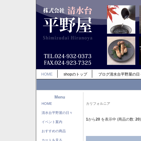
HOME
shopのトップ
ブログ清水台平野屋の日
Menu
HOME
カリフォルニア
清水台平野屋の日々
1
から
20
を表示中 (商品の数:
20
)
イベント案内
おすすめの商品
カートを見る