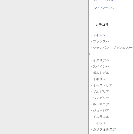
マイページへ
カテゴリ
ワイン
->
- フランス->
- シャンパン・ヴァンムスー-
>
- イタリア->
- スペイン->
- ポルトガル
- イギリス
- オーストリア
- ブルガリア
- ハンガリー
- ルーマニア
- ジョージア
- イスラエル
- ドイツ->
- カリフォルニア