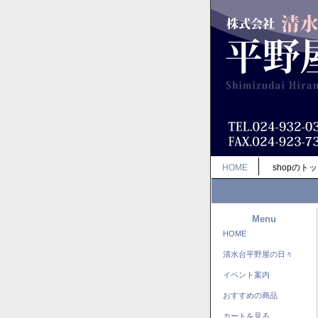
HOME
shopのト
Menu
HOME
清水台平野屋の日々
イベント案内
おすすめの商品
カートを見る