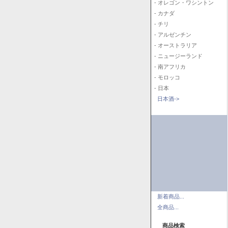
- オレゴン・ワシントン
- カナダ
- チリ
- アルゼンチン
- オーストラリア
- ニュージーランド
- 南アフリカ
- モロッコ
- 日本
日本酒->
新着商品...
全商品...
商品検索