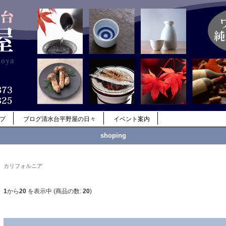
ップ
ブログ清水台平野屋の日々
イベント案内
shoping
カリフォルニア
1
から
20
を表示中 (商品の数:
20
)