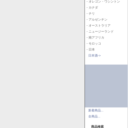
- オレゴン・ワシントン
- カナダ
- チリ
- アルゼンチン
- オーストラリア
- ニュージーランド
- 南アフリカ
- モロッコ
- 日本
日本酒->
新着商品...
全商品...
商品検索