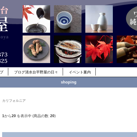
ップ
ブログ清水台平野屋の日々
イベント案内
shoping
カリフォルニア
1
から
20
を表示中 (商品の数:
20
)