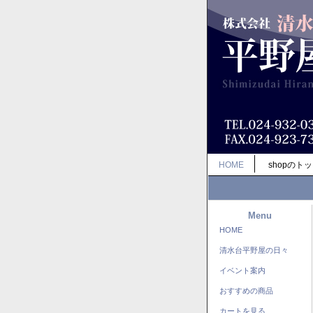
HOME
shopのト
Menu
HOME
清水台平野屋の日々
イベント案内
おすすめの商品
カートを見る