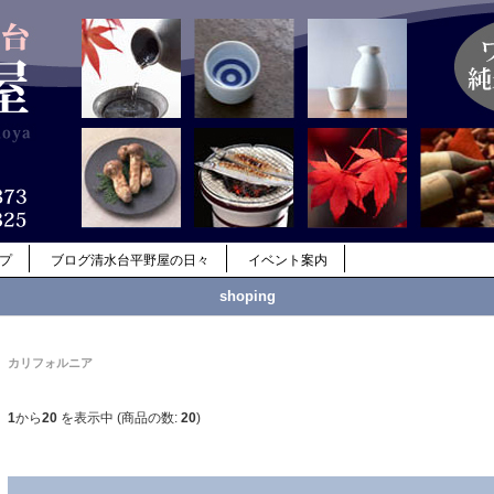
ップ
ブログ清水台平野屋の日々
イベント案内
shoping
カリフォルニア
1
から
20
を表示中 (商品の数:
20
)