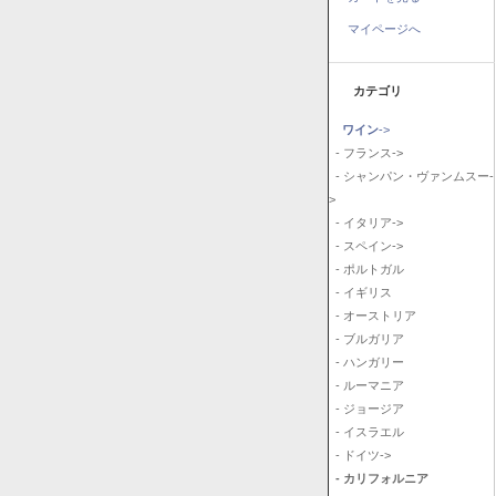
マイページへ
カテゴリ
ワイン
->
- フランス->
- シャンパン・ヴァンムスー-
>
- イタリア->
- スペイン->
- ポルトガル
- イギリス
- オーストリア
- ブルガリア
- ハンガリー
- ルーマニア
- ジョージア
- イスラエル
- ドイツ->
- カリフォルニア