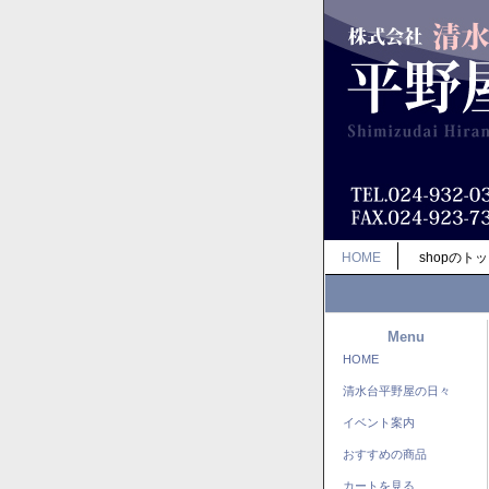
HOME
shopのト
Menu
HOME
清水台平野屋の日々
イベント案内
おすすめの商品
カートを見る