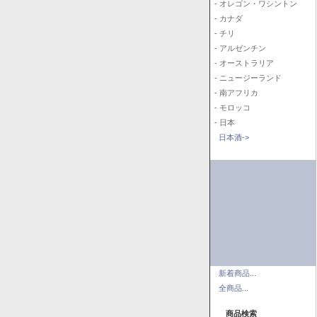
- オレゴン・ワシントン
- カナダ
- チリ
- アルゼンチン
- オーストラリア
- ニュージーランド
- 南アフリカ
- モロッコ
- 日本
日本酒->
新着商品...
全商品...
商品検索