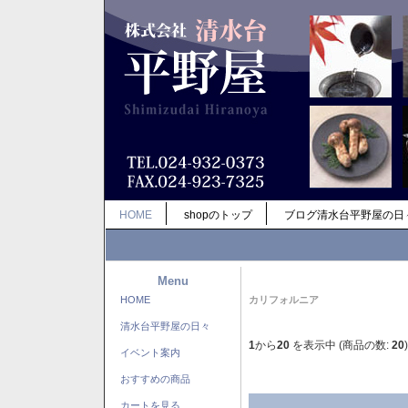
HOME
shopのトップ
ブログ清水台平野屋の日
Menu
HOME
カリフォルニア
清水台平野屋の日々
1
から
20
を表示中 (商品の数:
20
)
イベント案内
おすすめの商品
カートを見る