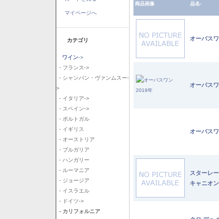
商品画像
品名-
マイページへ
オーパスワ
カテゴリ
ワイン
->
- フランス->
- シャンパン・ヴァンムスー-
オーパスワ
>
- イタリア->
- スペイン->
- ポルトガル
- イギリス
オーパスワ
- オーストリア
- ブルガリア
- ハンガリー
- ルーマニア
スターレー
- ジョージア
キャニオン
- イスラエル
- ドイツ->
- カリフォルニア