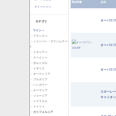
商品画像
品名-
マイページへ
オーパスワ
カテゴリ
ワイン
->
- フランス->
- シャンパン・ヴァンムスー-
オーパスワ
>
- イタリア->
- スペイン->
- ポルトガル
- イギリス
オーパスワ
- オーストリア
- ブルガリア
- ハンガリー
- ルーマニア
スターレー
- ジョージア
キャニオン
- イスラエル
- ドイツ->
- カリフォルニア