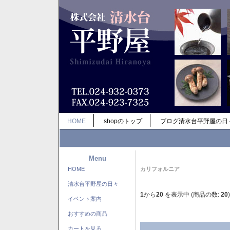
HOME
shopのトップ
ブログ清水台平野屋の日
Menu
HOME
カリフォルニア
清水台平野屋の日々
1
から
20
を表示中 (商品の数:
20
)
イベント案内
おすすめの商品
カートを見る