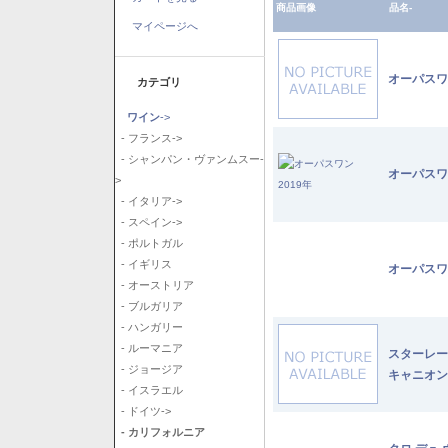
商品画像
品名-
マイページへ
オーパスワ
カテゴリ
ワイン
->
- フランス->
- シャンパン・ヴァンムスー-
オーパスワ
>
- イタリア->
- スペイン->
- ポルトガル
- イギリス
オーパスワ
- オーストリア
- ブルガリア
- ハンガリー
- ルーマニア
スターレー
- ジョージア
キャニオン
- イスラエル
- ドイツ->
- カリフォルニア