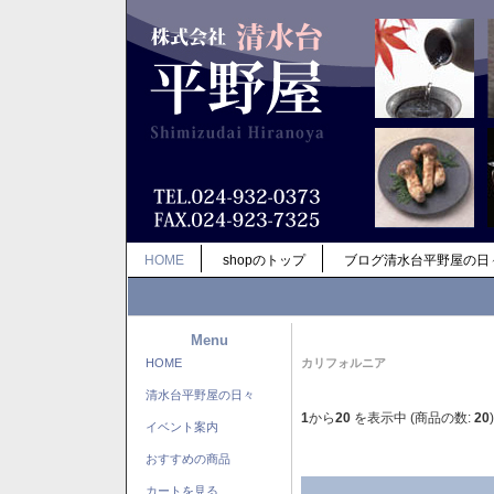
HOME
shopのトップ
ブログ清水台平野屋の日
Menu
HOME
カリフォルニア
清水台平野屋の日々
1
から
20
を表示中 (商品の数:
20
)
イベント案内
おすすめの商品
カートを見る