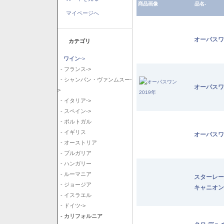
商品画像
品名-
マイページへ
オーパスワ
カテゴリ
ワイン
->
- フランス->
- シャンパン・ヴァンムスー-
オーパスワ
>
- イタリア->
- スペイン->
- ポルトガル
- イギリス
オーパスワ
- オーストリア
- ブルガリア
- ハンガリー
- ルーマニア
スターレー
- ジョージア
キャニオン
- イスラエル
- ドイツ->
- カリフォルニア