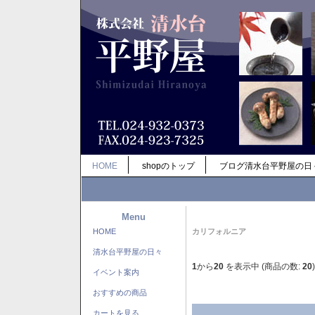
HOME
shopのトップ
ブログ清水台平野屋の日
Menu
HOME
カリフォルニア
清水台平野屋の日々
1
から
20
を表示中 (商品の数:
20
)
イベント案内
おすすめの商品
カートを見る