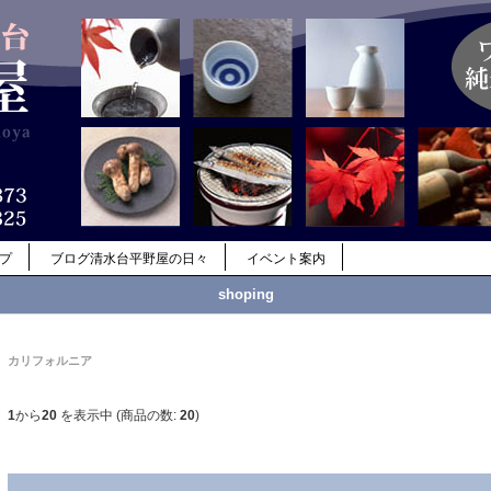
ップ
ブログ清水台平野屋の日々
イベント案内
shoping
カリフォルニア
1
から
20
を表示中 (商品の数:
20
)