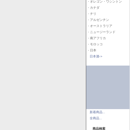
- オレゴン・ワシントン
- カナダ
- チリ
- アルゼンチン
- オーストラリア
- ニュージーランド
- 南アフリカ
- モロッコ
- 日本
日本酒->
新着商品...
全商品...
商品検索