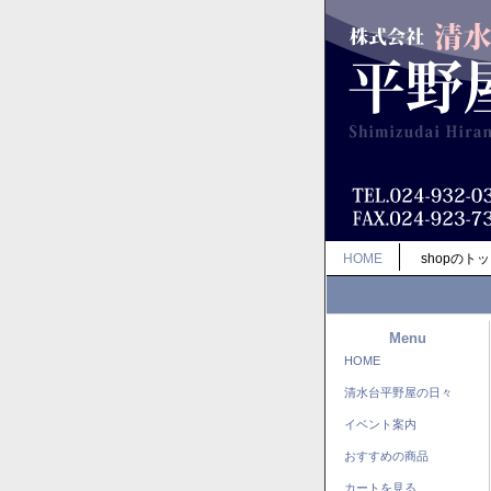
HOME
shopのト
Menu
HOME
清水台平野屋の日々
イベント案内
おすすめの商品
カートを見る