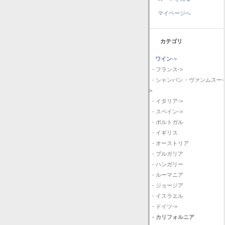
マイページへ
カテゴリ
ワイン
->
- フランス->
- シャンパン・ヴァンムスー-
>
- イタリア->
- スペイン->
- ポルトガル
- イギリス
- オーストリア
- ブルガリア
- ハンガリー
- ルーマニア
- ジョージア
- イスラエル
- ドイツ->
- カリフォルニア