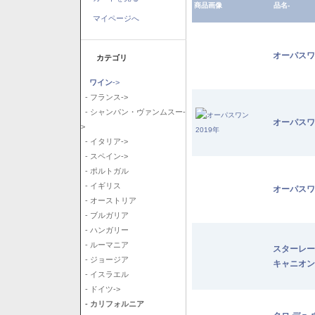
商品画像
品名-
マイページへ
オーパスワ
カテゴリ
ワイン
->
- フランス->
- シャンパン・ヴァンムスー-
オーパスワ
>
- イタリア->
- スペイン->
- ポルトガル
- イギリス
オーパスワ
- オーストリア
- ブルガリア
- ハンガリー
- ルーマニア
スターレー
- ジョージア
キャニオン
- イスラエル
- ドイツ->
- カリフォルニア