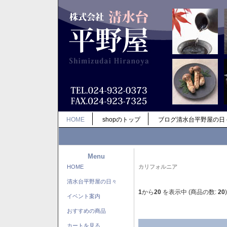
HOME
shopのトップ
ブログ清水台平野屋の日
Menu
HOME
カリフォルニア
清水台平野屋の日々
1
から
20
を表示中 (商品の数:
20
)
イベント案内
おすすめの商品
カートを見る