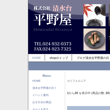
HOME
shopのトップ
ブログ清水台平野屋の日
Menu
HOME
カリフォルニア
清水台平野屋の日々
1
から
20
を表示中 (商品の数:
20
)
イベント案内
おすすめの商品
カートを見る