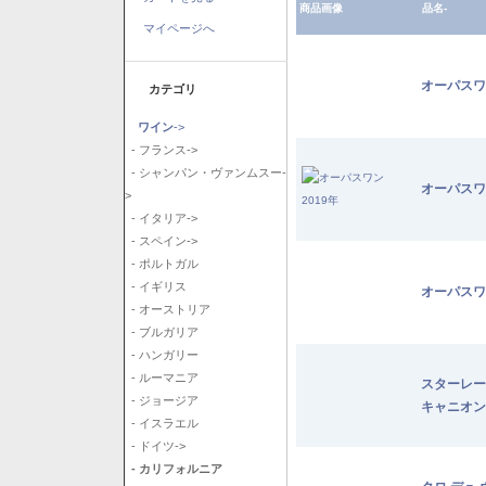
商品画像
品名-
マイページへ
オーパスワ
カテゴリ
ワイン
->
- フランス->
- シャンパン・ヴァンムスー-
オーパスワ
>
- イタリア->
- スペイン->
- ポルトガル
- イギリス
オーパスワ
- オーストリア
- ブルガリア
- ハンガリー
- ルーマニア
スターレー
- ジョージア
キャニオン
- イスラエル
- ドイツ->
- カリフォルニア