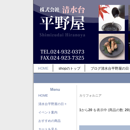
HOME
shopのトップ
ブログ清水台平野屋の日
Menu
HOME
カリフォルニア
清水台平野屋の日々
1
から
20
を表示中 (商品の数:
20
)
イベント案内
おすすめの商品
カートを見る