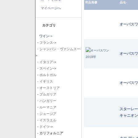
商品画像
品名-
マイページへ
オーパスワ
カテゴリ
ワイン
->
- フランス->
- シャンパン・ヴァンムスー-
オーパスワ
>
- イタリア->
- スペイン->
- ポルトガル
- イギリス
オーパスワ
- オーストリア
- ブルガリア
- ハンガリー
- ルーマニア
スターレー
- ジョージア
キャニオン
- イスラエル
- ドイツ->
- カリフォルニア