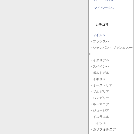
マイページへ
カテゴリ
ワイン
->
- フランス->
- シャンパン・ヴァンムスー-
>
- イタリア->
- スペイン->
- ポルトガル
- イギリス
- オーストリア
- ブルガリア
- ハンガリー
- ルーマニア
- ジョージア
- イスラエル
- ドイツ->
- カリフォルニア