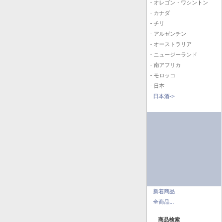
- オレゴン・ワシントン
- カナダ
- チリ
- アルゼンチン
- オーストラリア
- ニュージーランド
- 南アフリカ
- モロッコ
- 日本
日本酒->
新着商品...
全商品...
商品検索