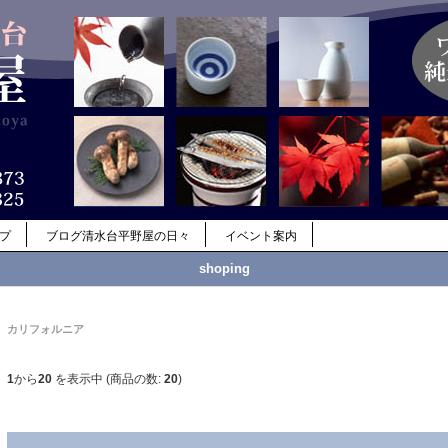
ップ
ブログ清水台平野屋の日々
イベント案内
shoping
カリフォルニア
1
から
20
を表示中 (商品の数:
20
)