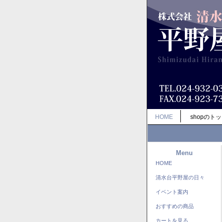
HOME
shopのト
Menu
HOME
清水台平野屋の日々
イベント案内
おすすめの商品
カートを見る