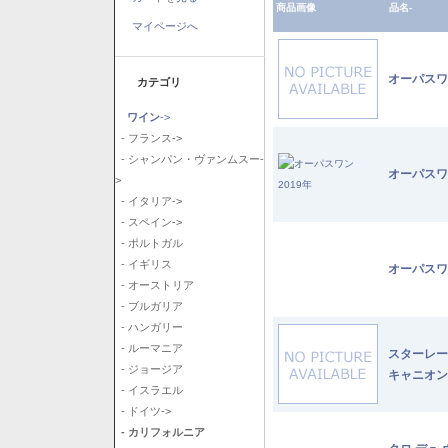
商品画像
品名-
マイページへ
オーパスワ
カテゴリ
ワイン
->
- フランス->
- シャンパン・ヴァンムスー-
オーパスワ
>
- イタリア->
- スペイン->
- ポルトガル
- イギリス
オーパスワ
- オーストリア
- ブルガリア
- ハンガリー
- ルーマニア
スターレー
- ジョージア
キャニオン
- イスラエル
- ドイツ->
- カリフォルニア