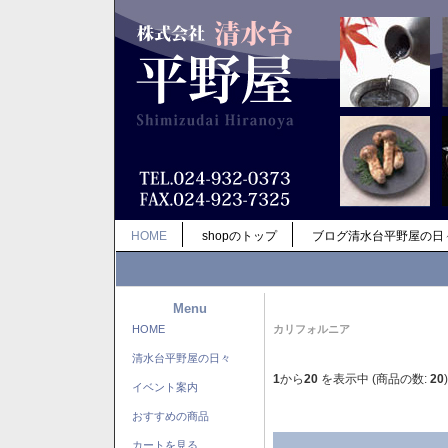
HOME
shopのトップ
ブログ清水台平野屋の日
Menu
HOME
カリフォルニア
清水台平野屋の日々
1
から
20
を表示中 (商品の数:
20
)
イベント案内
おすすめの商品
カートを見る