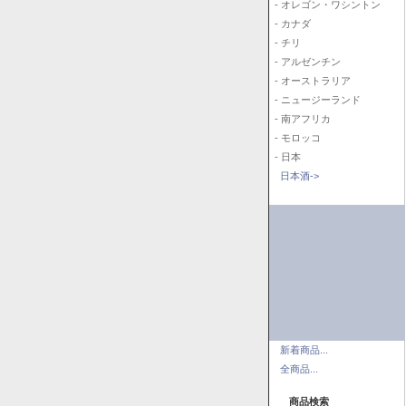
- オレゴン・ワシントン
- カナダ
- チリ
- アルゼンチン
- オーストラリア
- ニュージーランド
- 南アフリカ
- モロッコ
- 日本
日本酒->
新着商品...
全商品...
商品検索