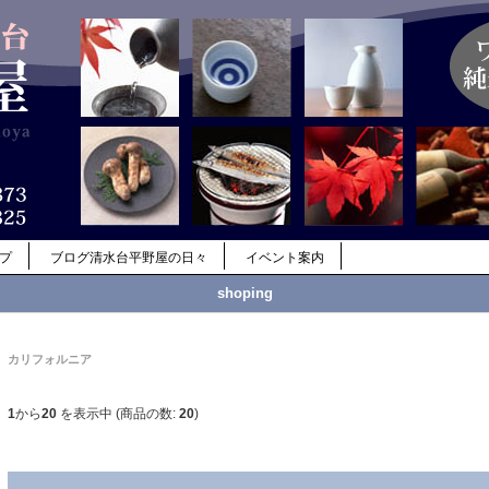
ップ
ブログ清水台平野屋の日々
イベント案内
shoping
カリフォルニア
1
から
20
を表示中 (商品の数:
20
)