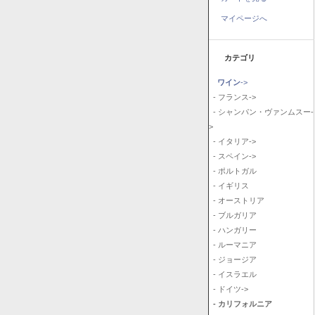
マイページへ
カテゴリ
ワイン
->
- フランス->
- シャンパン・ヴァンムスー-
>
- イタリア->
- スペイン->
- ポルトガル
- イギリス
- オーストリア
- ブルガリア
- ハンガリー
- ルーマニア
- ジョージア
- イスラエル
- ドイツ->
- カリフォルニア