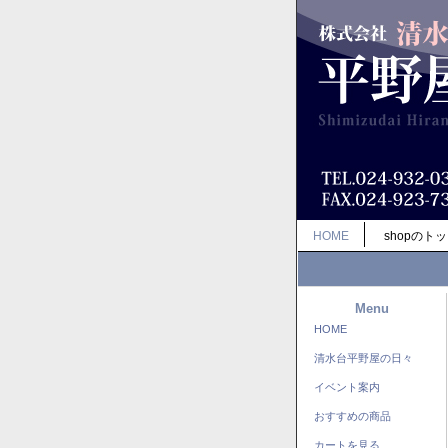
HOME
shopのト
Menu
HOME
清水台平野屋の日々
イベント案内
おすすめの商品
カートを見る