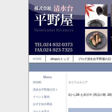
HOME
shopのトップ
ブログ清水台平野屋の日
Menu
HOME
カリフォルニア
清水台平野屋の日々
1
から
20
を表示中 (商品の数:
20
)
イベント案内
おすすめの商品
カートを見る