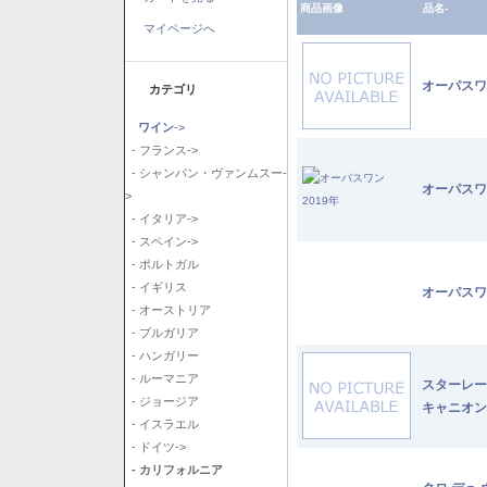
商品画像
品名-
マイページへ
オーパスワ
カテゴリ
ワイン
->
- フランス->
- シャンパン・ヴァンムスー-
オーパスワ
>
- イタリア->
- スペイン->
- ポルトガル
- イギリス
オーパスワ
- オーストリア
- ブルガリア
- ハンガリー
- ルーマニア
スターレー
- ジョージア
キャニオン
- イスラエル
- ドイツ->
- カリフォルニア