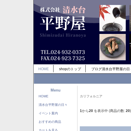
HOME
shopのトップ
ブログ清水台平野屋の日
Menu
HOME
カリフォルニア
清水台平野屋の日々
1
から
20
を表示中 (商品の数:
20
)
イベント案内
おすすめの商品
カートを見る