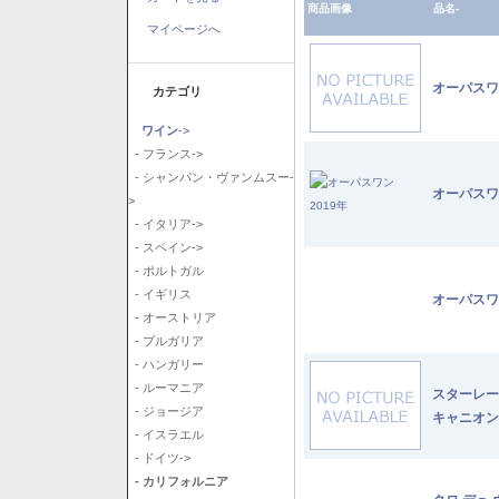
商品画像
品名-
マイページへ
オーパスワ
カテゴリ
ワイン
->
- フランス->
- シャンパン・ヴァンムスー-
オーパスワ
>
- イタリア->
- スペイン->
- ポルトガル
- イギリス
オーパスワ
- オーストリア
- ブルガリア
- ハンガリー
- ルーマニア
スターレー
- ジョージア
キャニオン
- イスラエル
- ドイツ->
- カリフォルニア