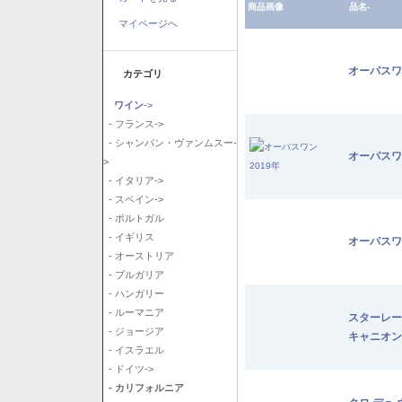
商品画像
品名-
マイページへ
オーパスワ
カテゴリ
ワイン
->
- フランス->
- シャンパン・ヴァンムスー-
オーパスワ
>
- イタリア->
- スペイン->
- ポルトガル
- イギリス
オーパスワ
- オーストリア
- ブルガリア
- ハンガリー
- ルーマニア
スターレー
- ジョージア
キャニオン
- イスラエル
- ドイツ->
- カリフォルニア