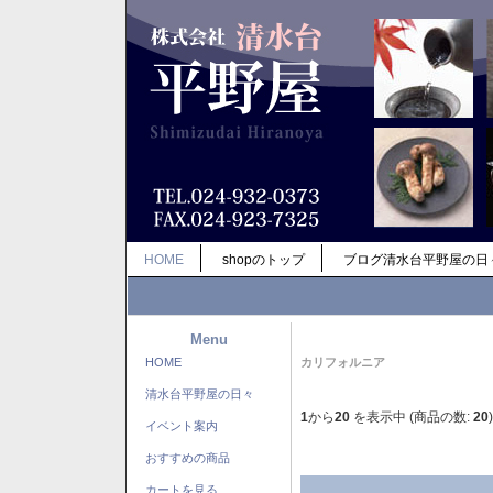
HOME
shopのトップ
ブログ清水台平野屋の日
Menu
HOME
カリフォルニア
清水台平野屋の日々
1
から
20
を表示中 (商品の数:
20
)
イベント案内
おすすめの商品
カートを見る