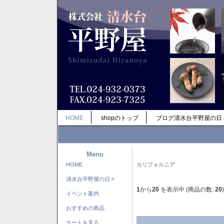
HOME
shopのトップ
ブログ清水台平野屋の日
Menu
HOME
カリフォルニア
清水台平野屋の日々
1
から
20
を表示中 (商品の数:
20
)
イベント案内
おすすめの商品
カートを見る