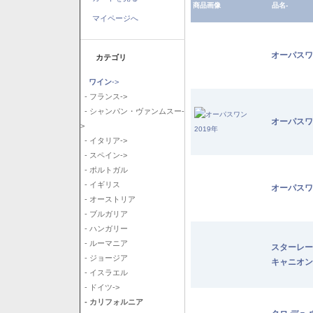
商品画像
品名-
マイページへ
オーパスワ
カテゴリ
ワイン
->
- フランス->
- シャンパン・ヴァンムスー-
オーパスワ
>
- イタリア->
- スペイン->
- ポルトガル
- イギリス
オーパスワ
- オーストリア
- ブルガリア
- ハンガリー
- ルーマニア
スターレー
- ジョージア
キャニオン
- イスラエル
- ドイツ->
- カリフォルニア