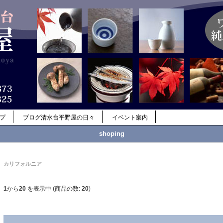
ップ
ブログ清水台平野屋の日々
イベント案内
shoping
カリフォルニア
1
から
20
を表示中 (商品の数:
20
)