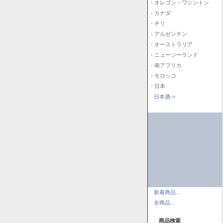
- オレゴン・ワシントン
- カナダ
- チリ
- アルゼンチン
- オーストラリア
- ニュージーランド
- 南アフリカ
- モロッコ
- 日本
日本酒->
新着商品...
全商品...
商品検索