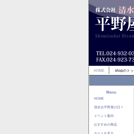
HOME
shopのト
Menu
HOME
清水台平野屋の日々
イベント案内
おすすめの商品
カートを見る