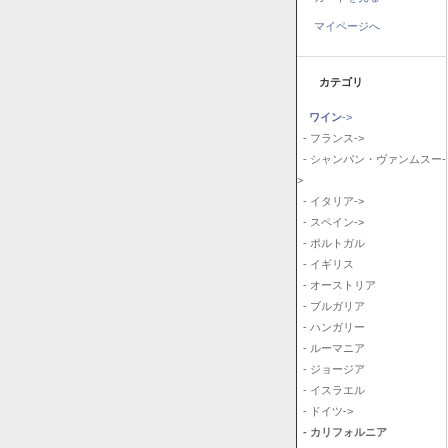
マイページへ
カテゴリ
ワイン
->
- フランス->
- シャンパン・ヴァンムスー-
>
- イタリア->
- スペイン->
- ポルトガル
- イギリス
- オーストリア
- ブルガリア
- ハンガリー
- ルーマニア
- ジョージア
- イスラエル
- ドイツ->
- カリフォルニア