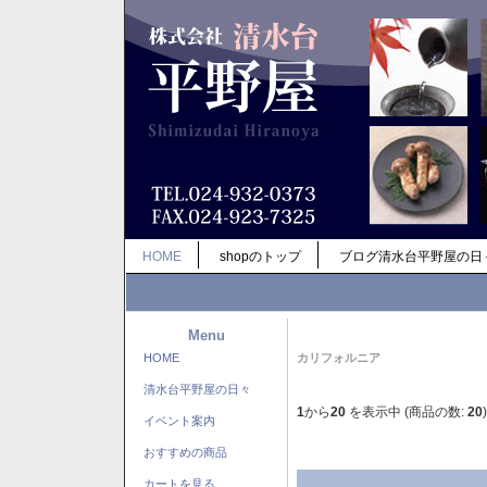
HOME
shopのトップ
ブログ清水台平野屋の日
Menu
HOME
カリフォルニア
清水台平野屋の日々
1
から
20
を表示中 (商品の数:
20
)
イベント案内
おすすめの商品
カートを見る