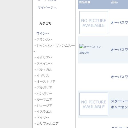
商品画像
品名-
マイページへ
オーパスワ
カテゴリ
ワイン
->
- フランス->
- シャンパン・ヴァンムスー-
オーパスワ
>
- イタリア->
- スペイン->
- ポルトガル
- イギリス
オーパスワ
- オーストリア
- ブルガリア
- ハンガリー
- ルーマニア
スターレー
- ジョージア
キャニオン
- イスラエル
- ドイツ->
- カリフォルニア