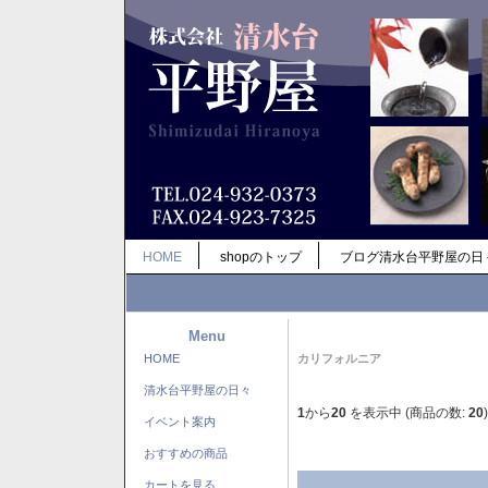
HOME
shopのトップ
ブログ清水台平野屋の日
Menu
HOME
カリフォルニア
清水台平野屋の日々
1
から
20
を表示中 (商品の数:
20
)
イベント案内
おすすめの商品
カートを見る