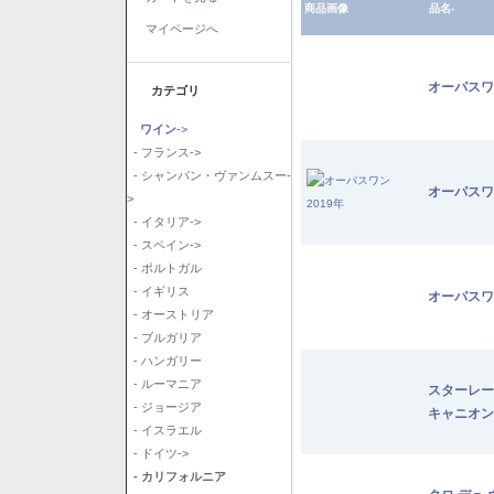
商品画像
品名-
マイページへ
オーパスワ
カテゴリ
ワイン
->
- フランス->
- シャンパン・ヴァンムスー-
オーパスワ
>
- イタリア->
- スペイン->
- ポルトガル
- イギリス
オーパスワ
- オーストリア
- ブルガリア
- ハンガリー
- ルーマニア
スターレー
- ジョージア
キャニオン
- イスラエル
- ドイツ->
- カリフォルニア