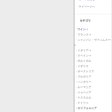
マイページへ
カテゴリ
ワイン
->
- フランス->
- シャンパン・ヴァンムスー-
>
- イタリア->
- スペイン->
- ポルトガル
- イギリス
- オーストリア
- ブルガリア
- ハンガリー
- ルーマニア
- ジョージア
- イスラエル
- ドイツ->
- カリフォルニア