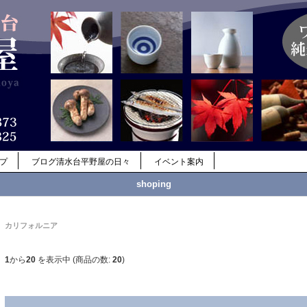
ップ
ブログ清水台平野屋の日々
イベント案内
shoping
カリフォルニア
1
から
20
を表示中 (商品の数:
20
)