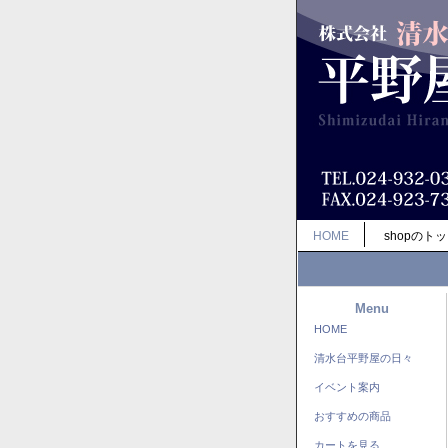
HOME
shopのト
Menu
HOME
清水台平野屋の日々
イベント案内
おすすめの商品
カートを見る