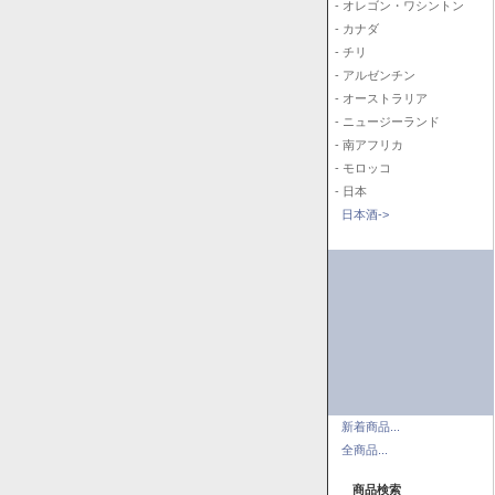
- オレゴン・ワシントン
- カナダ
- チリ
- アルゼンチン
- オーストラリア
- ニュージーランド
- 南アフリカ
- モロッコ
- 日本
日本酒->
新着商品...
全商品...
商品検索