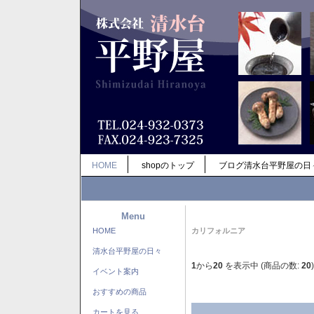
HOME
shopのトップ
ブログ清水台平野屋の日
Menu
HOME
カリフォルニア
清水台平野屋の日々
1
から
20
を表示中 (商品の数:
20
)
イベント案内
おすすめの商品
カートを見る