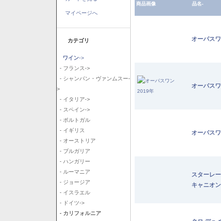
商品画像
品名-
マイページへ
オーパスワ
カテゴリ
ワイン
->
- フランス->
- シャンパン・ヴァンムスー-
オーパスワ
>
- イタリア->
- スペイン->
- ポルトガル
- イギリス
オーパスワ
- オーストリア
- ブルガリア
- ハンガリー
- ルーマニア
スターレー
- ジョージア
キャニオン
- イスラエル
- ドイツ->
- カリフォルニア