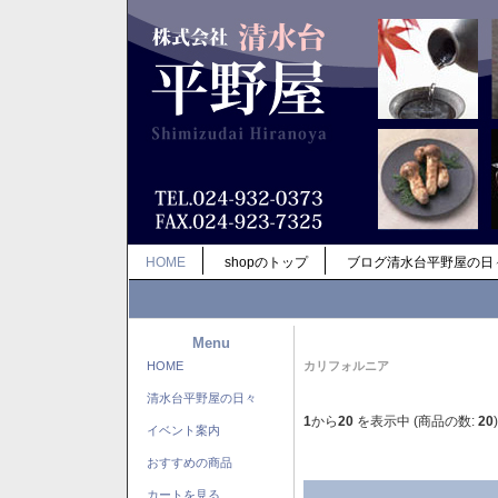
HOME
shopのトップ
ブログ清水台平野屋の日
Menu
HOME
カリフォルニア
清水台平野屋の日々
1
から
20
を表示中 (商品の数:
20
)
イベント案内
おすすめの商品
カートを見る