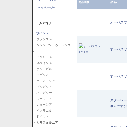
商品画像
品名-
マイページへ
オーパスワ
カテゴリ
ワイン
->
- フランス->
- シャンパン・ヴァンムスー-
オーパスワ
>
- イタリア->
- スペイン->
- ポルトガル
- イギリス
オーパスワ
- オーストリア
- ブルガリア
- ハンガリー
- ルーマニア
スターレー
- ジョージア
キャニオン
- イスラエル
- ドイツ->
- カリフォルニア