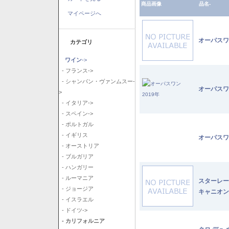
商品画像
品名-
マイページへ
オーパスワ
カテゴリ
ワイン
->
- フランス->
- シャンパン・ヴァンムスー-
オーパスワ
>
- イタリア->
- スペイン->
- ポルトガル
- イギリス
オーパスワ
- オーストリア
- ブルガリア
- ハンガリー
- ルーマニア
スターレー
- ジョージア
キャニオン
- イスラエル
- ドイツ->
- カリフォルニア