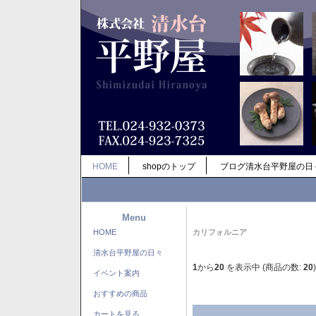
HOME
shopのトップ
ブログ清水台平野屋の日
Menu
HOME
カリフォルニア
清水台平野屋の日々
1
から
20
を表示中 (商品の数:
20
)
イベント案内
おすすめの商品
カートを見る