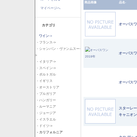
商品画像
品名-
マイページへ
オーパスワ
カテゴリ
ワイン
->
- フランス->
- シャンパン・ヴァンムスー-
オーパスワ
>
- イタリア->
- スペイン->
- ポルトガル
- イギリス
オーパスワ
- オーストリア
- ブルガリア
- ハンガリー
- ルーマニア
スターレー
- ジョージア
キャニオン
- イスラエル
- ドイツ->
- カリフォルニア