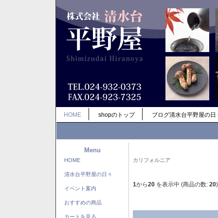
HOME
shopのトップ
ブログ清水台平野屋の日
Menu
HOME
カリフォルニア
清水台平野屋の日々
1
から
20
を表示中 (商品の数:
20
)
イベント案内
おすすめの商品
カートを見る