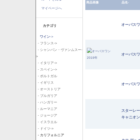
商品画像
品名-
マイページへ
オーパスワ
カテゴリ
ワイン
->
- フランス->
- シャンパン・ヴァンムスー-
オーパスワ
>
- イタリア->
- スペイン->
- ポルトガル
- イギリス
オーパスワ
- オーストリア
- ブルガリア
- ハンガリー
- ルーマニア
スターレー
- ジョージア
キャニオン
- イスラエル
- ドイツ->
- カリフォルニア