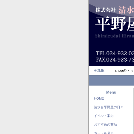
HOME
shopのト
Menu
HOME
清水台平野屋の日々
イベント案内
おすすめの商品
カートを見る