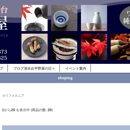
ップ
ブログ清水台平野屋の日々
イベント案内
shoping
カリフォルニア
1
から
20
を表示中 (商品の数:
20
)