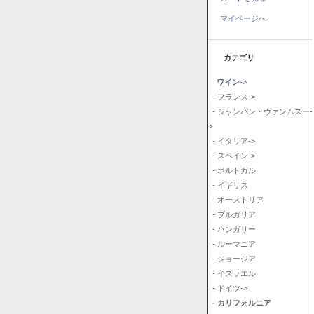
マイページへ
カテゴリ
ワイン
->
- フランス->
- シャンパン・ヴァンムスー-
>
- イタリア->
- スペイン->
- ポルトガル
- イギリス
- オーストリア
- ブルガリア
- ハンガリー
- ルーマニア
- ジョージア
- イスラエル
- ドイツ->
- カリフォルニア