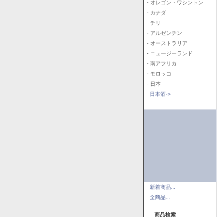
- オレゴン・ワシントン
- カナダ
- チリ
- アルゼンチン
- オーストラリア
- ニュージーランド
- 南アフリカ
- モロッコ
- 日本
日本酒->
新着商品...
全商品...
商品検索