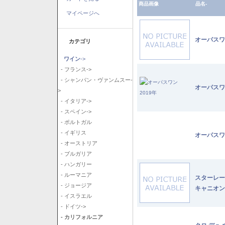
商品画像
品名-
マイページへ
オーパスワ
カテゴリ
ワイン
->
- フランス->
- シャンパン・ヴァンムスー-
オーパスワ
>
- イタリア->
- スペイン->
- ポルトガル
- イギリス
オーパスワ
- オーストリア
- ブルガリア
- ハンガリー
- ルーマニア
スターレー
- ジョージア
キャニオン
- イスラエル
- ドイツ->
- カリフォルニア