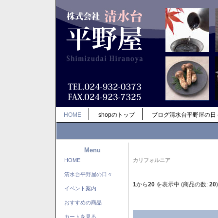
HOME
shopのトップ
ブログ清水台平野屋の日
Menu
HOME
カリフォルニア
清水台平野屋の日々
1
から
20
を表示中 (商品の数:
20
)
イベント案内
おすすめの商品
カートを見る