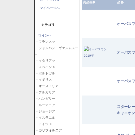
商品画像
品名-
マイページへ
オーパスワ
カテゴリ
ワイン
->
- フランス->
- シャンパン・ヴァンムスー-
オーパスワ
>
- イタリア->
- スペイン->
- ポルトガル
- イギリス
オーパスワ
- オーストリア
- ブルガリア
- ハンガリー
- ルーマニア
スターレー
- ジョージア
キャニオン
- イスラエル
- ドイツ->
- カリフォルニア