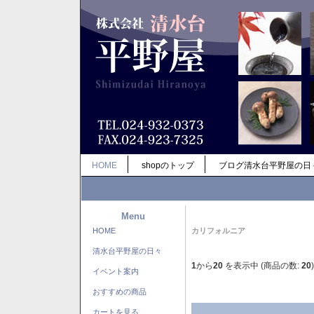
HOME
shopのトップ
ブログ清水台平野屋の日
Menu
HOME
カリフォルニア
清水台平野屋の日々
1
から
20
を表示中 (商品の数:
20
)
イベント案内
おすすめの商品
カートを見る