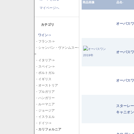
商品画像
品名-
マイページへ
オーパスワ
カテゴリ
ワイン
->
- フランス->
- シャンパン・ヴァンムスー-
オーパスワ
>
- イタリア->
- スペイン->
- ポルトガル
- イギリス
オーパスワ
- オーストリア
- ブルガリア
- ハンガリー
- ルーマニア
スターレー
- ジョージア
キャニオン
- イスラエル
- ドイツ->
- カリフォルニア