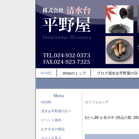
HOME
shopのトップ
ブログ清水台平野屋の日
Menu
HOME
カリフォルニア
清水台平野屋の日々
1
から
20
を表示中 (商品の数:
20
)
イベント案内
おすすめの商品
カートを見る