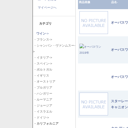
商品画像
品名-
マイページへ
オーパスワ
カテゴリ
ワイン
->
- フランス->
- シャンパン・ヴァンムスー-
オーパスワ
>
- イタリア->
- スペイン->
- ポルトガル
- イギリス
オーパスワ
- オーストリア
- ブルガリア
- ハンガリー
- ルーマニア
スターレー
- ジョージア
キャニオン
- イスラエル
- ドイツ->
- カリフォルニア