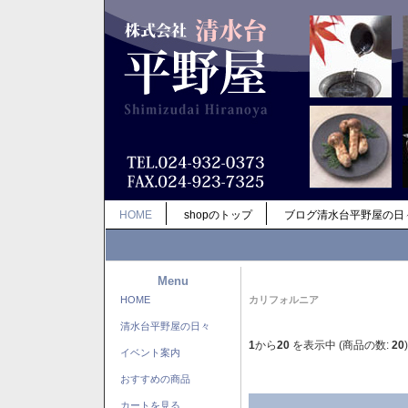
HOME
shopのトップ
ブログ清水台平野屋の日
Menu
HOME
カリフォルニア
清水台平野屋の日々
1
から
20
を表示中 (商品の数:
20
)
イベント案内
おすすめの商品
カートを見る