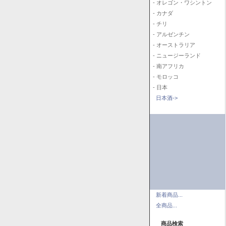
- オレゴン・ワシントン
- カナダ
- チリ
- アルゼンチン
- オーストラリア
- ニュージーランド
- 南アフリカ
- モロッコ
- 日本
日本酒->
新着商品...
全商品...
商品検索