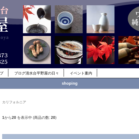
ップ
ブログ清水台平野屋の日々
イベント案内
shoping
カリフォルニア
1
から
20
を表示中 (商品の数:
20
)