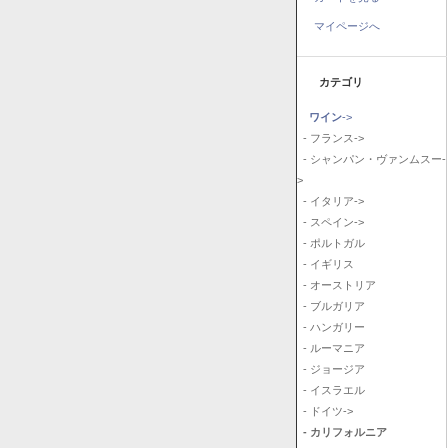
マイページへ
カテゴリ
ワイン
->
- フランス->
- シャンパン・ヴァンムスー-
>
- イタリア->
- スペイン->
- ポルトガル
- イギリス
- オーストリア
- ブルガリア
- ハンガリー
- ルーマニア
- ジョージア
- イスラエル
- ドイツ->
- カリフォルニア