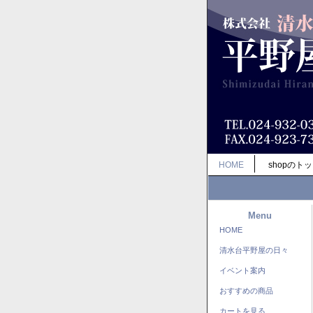
HOME
shopのト
Menu
HOME
清水台平野屋の日々
イベント案内
おすすめの商品
カートを見る