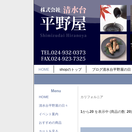
HOME
shopのトップ
ブログ清水台平野屋の日
Menu
HOME
カリフォルニア
清水台平野屋の日々
1
から
20
を表示中 (商品の数:
20
)
イベント案内
おすすめの商品
カートを見る