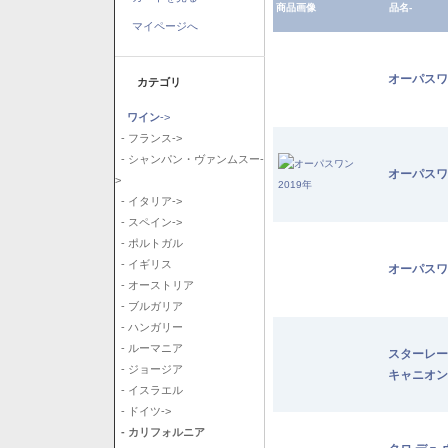
商品画像
品名-
マイページへ
オーパスワ
カテゴリ
ワイン
->
- フランス->
- シャンパン・ヴァンムスー-
オーパスワ
>
- イタリア->
- スペイン->
- ポルトガル
- イギリス
オーパスワ
- オーストリア
- ブルガリア
- ハンガリー
- ルーマニア
スターレー
- ジョージア
キャニオン
- イスラエル
- ドイツ->
- カリフォルニア