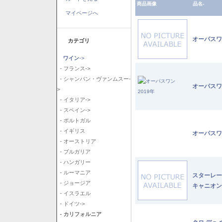
商品画像
品名-
マイページへ
オーパスワ
カテゴリ
ワイン
->
- フランス->
- シャンパン・ヴァンムスー-
オーパスワ
>
- イタリア->
- スペイン->
- ポルトガル
- イギリス
オーパスワ
- オーストリア
- ブルガリア
- ハンガリー
- ルーマニア
スターレー
- ジョージア
キャニオン
- イスラエル
- ドイツ->
- カリフォルニア