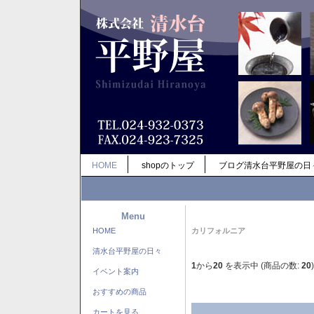
HOME
shopのトップ
ブログ清水台平野屋の日
Menu
HOME
カリフォルニア
清水台平野屋の日々
1
から
20
を表示中 (商品の数:
20
)
イベント案内
おすすめの商品
カートを見る