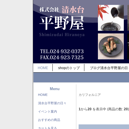
HOME
shopのトップ
ブログ清水台平野屋の日
Menu
HOME
カリフォルニア
清水台平野屋の日々
1
から
20
を表示中 (商品の数:
20
)
イベント案内
おすすめの商品
カートを見る