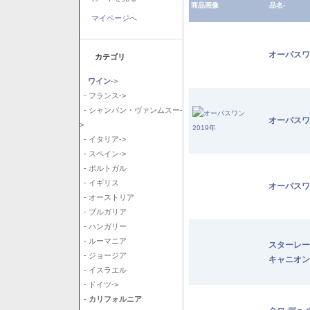
商品画像
品名-
マイページへ
オーパスワ
カテゴリ
ワイン
->
- フランス->
- シャンパン・ヴァンムスー-
オーパスワ
>
- イタリア->
- スペイン->
- ポルトガル
- イギリス
オーパスワ
- オーストリア
- ブルガリア
- ハンガリー
- ルーマニア
スターレー
- ジョージア
キャニオン
- イスラエル
- ドイツ->
- カリフォルニア