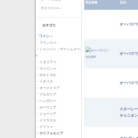
商品画像
品名-
マイページへ
オーパスワ
カテゴリ
ワイン
->
- フランス->
- シャンパン・ヴァンムスー-
オーパスワ
>
- イタリア->
- スペイン->
- ポルトガル
- イギリス
オーパスワ
- オーストリア
- ブルガリア
- ハンガリー
- ルーマニア
スターレー
- ジョージア
キャニオン
- イスラエル
- ドイツ->
- カリフォルニア