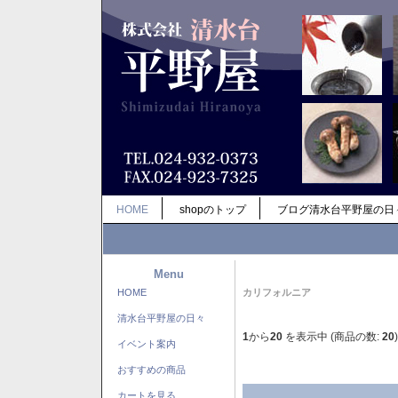
HOME
shopのトップ
ブログ清水台平野屋の日
Menu
HOME
カリフォルニア
清水台平野屋の日々
1
から
20
を表示中 (商品の数:
20
)
イベント案内
おすすめの商品
カートを見る