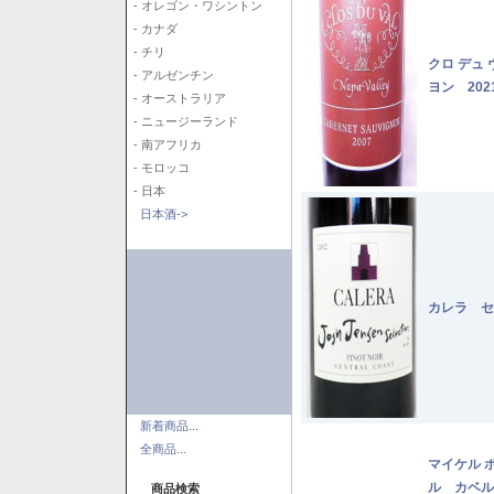
- オレゴン・ワシントン
- カナダ
- チリ
クロ デュ
- アルゼンチン
ヨン 202
- オーストラリア
- ニュージーランド
- 南アフリカ
- モロッコ
- 日本
日本酒->
カレラ セ
新着商品...
全商品...
マイケル 
ル カベル
商品検索