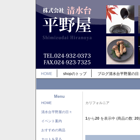
HOME
shopのトップ
ブログ清水台平野屋の日
Menu
HOME
カリフォルニア
清水台平野屋の日々
1
から
20
を表示中 (商品の数:
20
)
イベント案内
おすすめの商品
カートを見る