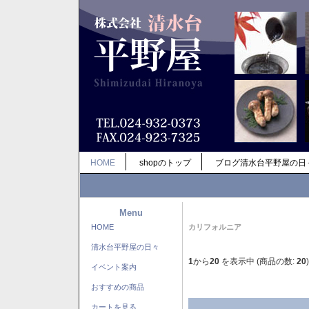
HOME
shopのトップ
ブログ清水台平野屋の日
Menu
HOME
カリフォルニア
清水台平野屋の日々
1
から
20
を表示中 (商品の数:
20
)
イベント案内
おすすめの商品
カートを見る