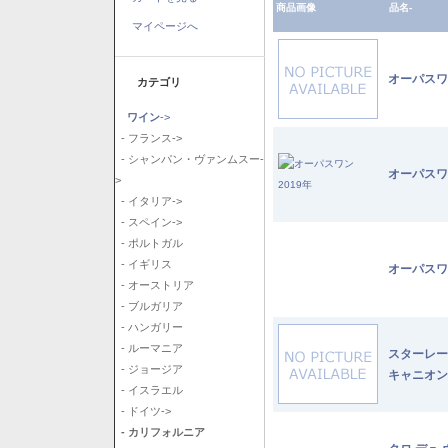
商品画像
品名-
マイページへ
オーパスワ
カテゴリ
ワイン
->
- フランス->
- シャンパン・ヴァンムスー-
オーパスワ
>
- イタリア->
- スペイン->
- ポルトガル
- イギリス
オーパスワ
- オーストリア
- ブルガリア
- ハンガリー
- ルーマニア
スターレー
- ジョージア
キャニオン
- イスラエル
- ドイツ->
- カリフォルニア