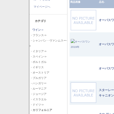
商品画像
品名-
マイページへ
オーパスワ
カテゴリ
ワイン
->
- フランス->
- シャンパン・ヴァンムスー-
オーパスワ
>
- イタリア->
- スペイン->
- ポルトガル
- イギリス
オーパスワ
- オーストリア
- ブルガリア
- ハンガリー
- ルーマニア
スターレー
- ジョージア
キャニオン
- イスラエル
- ドイツ->
- カリフォルニア