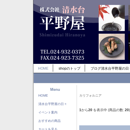
HOME
shopのトップ
ブログ清水台平野屋の日
Menu
HOME
カリフォルニア
清水台平野屋の日々
1
から
20
を表示中 (商品の数:
20
)
イベント案内
おすすめの商品
カートを見る