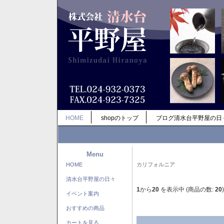
HOME
shopのトップ
ブログ清水台平野屋の日
Menu
HOME
カリフォルニア
清水台平野屋の日々
1
から
20
を表示中 (商品の数:
20
)
イベント案内
おすすめの商品
カートを見る