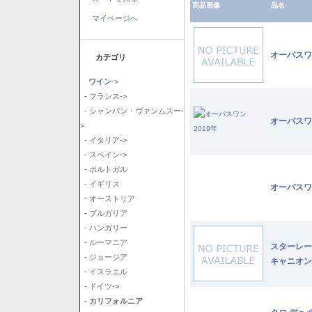
商品画像
品名-
マイページへ
オーパスワ
カテゴリ
ワイン
->
- フランス->
- シャンパン・ヴァンムスー-
オーパスワ
>
- イタリア->
- スペイン->
- ポルトガル
- イギリス
オーパスワ
- オーストリア
- ブルガリア
- ハンガリー
- ルーマニア
スターレー
- ジョージア
キャニオン
- イスラエル
- ドイツ->
- カリフォルニア