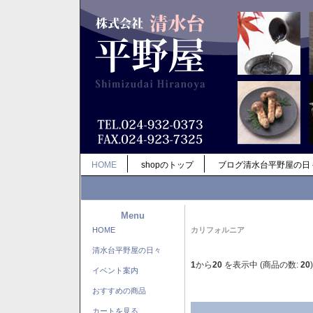
HOME
shopのトップ
ブログ清水台平野屋の日
Menu
HOME
カリフォルニア
清水台平野屋の日々
1
から
20
を表示中 (商品の数:
20
)
イベント案内
おすすめの商品
カートを見る