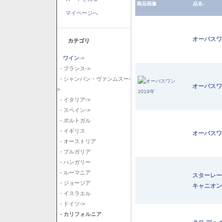
商品画像
品名-
マイページへ
オーパスワ
カテゴリ
ワイン
->
- フランス->
- シャンパン・ヴァンムスー-
オーパスワ
>
- イタリア->
- スペイン->
- ポルトガル
- イギリス
オーパスワ
- オーストリア
- ブルガリア
- ハンガリー
- ルーマニア
スターレー
- ジョージア
キャニオン
- イスラエル
- ドイツ->
- カリフォルニア